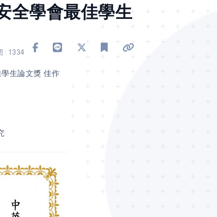
安全學會最佳學生
分享到 Facebook
分享到 Line
分享到 X
加入書籤
複製連結
 : 1334
學生論文獎 佳作
究