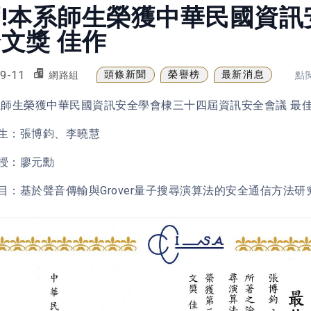
賀!本系師生榮獲中華民國資訊
文獎 佳作
9-11
頭條新聞
榮譽榜
最新消息
網路組
點閱
系師生榮獲中華民國資訊安全學會棣三十四屆資訊安全會議 最佳
生：張博鈞、李曉慧
授：廖元勳
目：基於聲音傳輸與Grover量子搜尋演算法的安全通信方法研