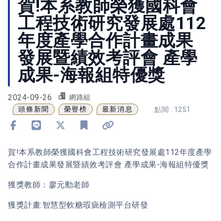
賀!本系教師榮獲國科會
工程技術研究發展處112
年度產學合作計畫成果
發展暨績效考評會 產學
成果-海報組特優獎
2024-09-26
網路組
頭條新聞
榮譽榜
最新消息
點閱 : 1251
分享到 Facebook
分享到 Line
分享到 X
加入書籤
複製連結
賀!本系教師榮獲國科會工程技術研究發展處112年度產學
合作計畫成果發展暨績效考評會 產學成果-海報組特優獎
獲獎教師：廖元勳老師
獲獎計畫:智慧型軟糖瑕疵檢測平台研發