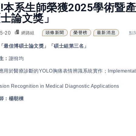
!本系生師榮獲2025學術暨
碩士論文獎」
5-20
頭條新聞
榮譽榜
最新消息
網路組
點閱
「最佳博碩士論文獎」「碩士組第三名」
生：
謝佾均
應用於醫療診斷的YOLO胸痛表情辨識系統實作；Implementation of a
sion Recognition in Medical Diagnostic Applications
師：楊朝棟