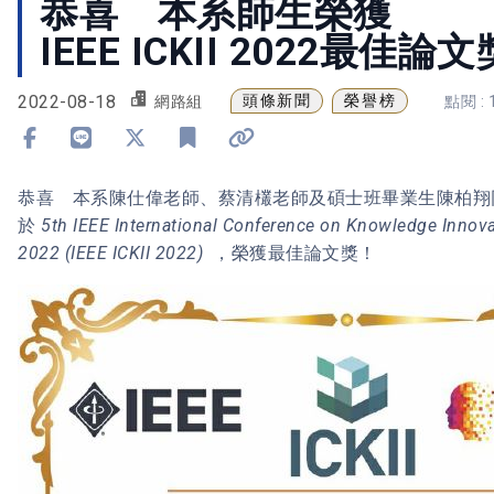
恭喜 本系師生榮獲
IEEE ICKII 2022最佳論文
2022-08-18
頭條新聞
榮譽榜
網路組
點閱 : 
分享到 Facebook
分享到 Line
分享到 X
加入書籤
複製連結
恭喜 本系陳仕偉老師、蔡清欉老師及碩士班畢業生陳柏翔
於
5th IEEE International Conference on Knowledge Innova
2022 (IEEE ICKII 2022)
，榮獲最佳論文獎！