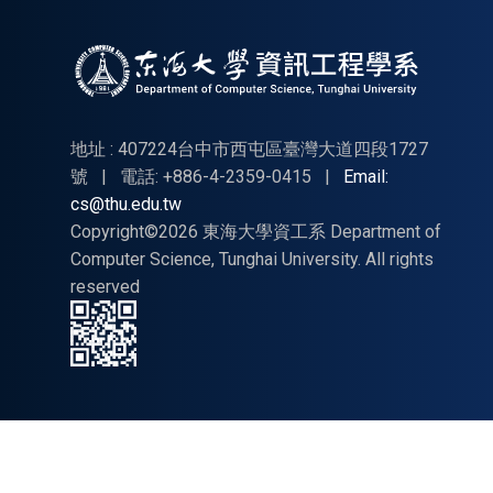
訊工
程學
系碩
士班
(一
地址 : 407224台中市西屯區臺灣大道四段1727
般
號
|
電話: +886-4-2359-0415
|
Email:
cs@thu.edu.tw
生、
Copyright©2026 東海大學資工系 Department of
在職
Computer Science, Tunghai University. All rights
生)
reserved
抵免
學分
公告