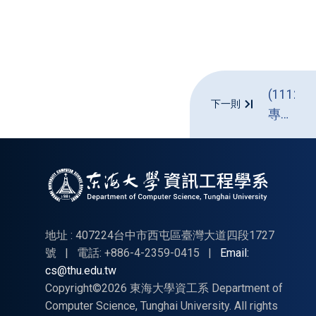
(1112_5
下一則
專題
討論
(四)-5/1
調課
通知
地址 : 407224台中市西屯區臺灣大道四段1727
號
|
電話: +886-4-2359-0415
|
Email:
cs@thu.edu.tw
Copyright©2026 東海大學資工系 Department of
Computer Science, Tunghai University. All rights