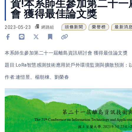
賀!本系師生參加第二十一
會 獲得最佳論文獎
2023-05-23
頭條新聞
榮譽榜
最新消
網路組
分享到 Facebook
分享到 Line
分享到 X
加入書籤
複製連結
本系師生參加第二十一屆離島資訊研討會 獲得最佳論文獎
題目:LoRa智慧感測技術應用於戶外環境監測與擴散預測
作者:連愷昱、楊朝棟、劉榮春