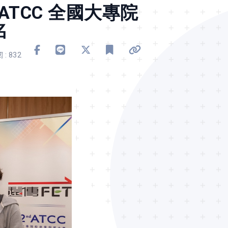
 ATCC 全國大專院
名
分享到 Facebook
分享到 Line
分享到 X
加入書籤
複製連結
 : 832