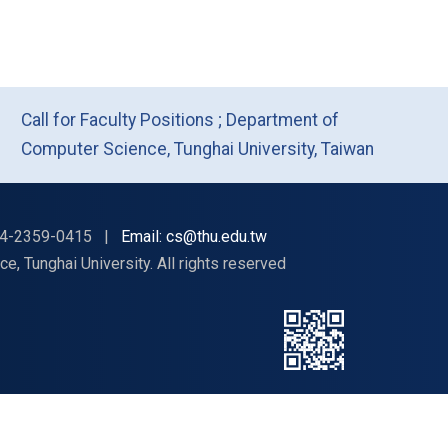
Call for Faculty Positions ; Department of
Computer Science, Tunghai University, Taiwan
4-2359-0415
|
Email: cs@thu.edu.tw
nghai University. All rights reserved