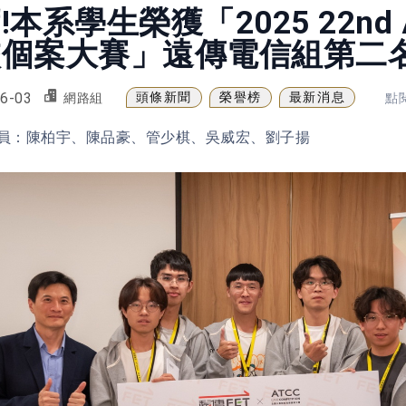
!本系學生榮獲「2025 22nd
校個案大賽」遠傳電信組第二
6-03
頭條新聞
榮譽榜
最新消息
網路組
點閱
員：陳柏宇、陳品豪、管少棋、吳威宏、劉子揚