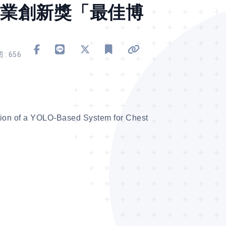
產業創新獎「最佳博
分享到 Facebook
分享到 Line
分享到 X
加入書籤
複製連結
 : 656
 YOLO-Based System for Chest