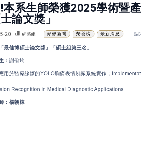
!本系生師榮獲2025學術暨
碩士論文獎」
5-20
頭條新聞
榮譽榜
最新消息
網路組
點閱
「最佳博碩士論文獎」「碩士組第三名」
生：
謝佾均
應用於醫療診斷的YOLO胸痛表情辨識系統實作；Implementation of a
sion Recognition in Medical Diagnostic Applications
師：楊朝棟