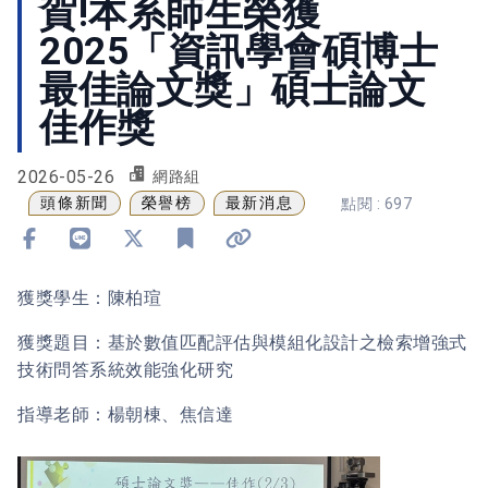
賀!本系師生榮獲
2025「資訊學會碩博士
最佳論文獎」碩士論文
佳作獎
2026-05-26
網路組
頭條新聞
榮譽榜
最新消息
點閱 : 697
分享到 Facebook
分享到 Line
分享到 X
加入書籤
複製連結
獲獎學生：陳柏瑄
獲獎題目：基於數值匹配評估與模組化設計之檢索增強式
技術問答系統效能強化研究
指導老師：楊朝棟、焦信達