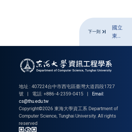
國立
下一則
東華
大學
「第
三十
七屆
電腦
視
地址 : 407224台中市西屯區臺灣大道四段1727
覺、
號
|
電話: +886-4-2359-0415
|
Email:
cs@thu.edu.tw
圖學
Copyright©2026 東海大學資工系 Department of
及影
Computer Science, Tunghai University. All rights
像處
reserved
理研