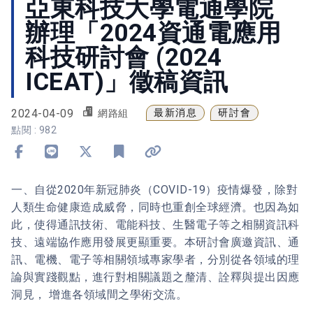
亞東科技大學電通學院
辦理「2024資通電應用
科技研討會 (2024
ICEAT)」徵稿資訊
2024-04-09
最新消息
研討會
網路組
點閱 : 982
分享到 Facebook
分享到 Line
分享到 X
加入書籤
複製連結
一、自從2020年新冠肺炎（COVID-19）疫情爆發，除對
人類生命健康造成威脅，同時也重創全球經濟。也因為如
此，使得通訊技術、電能科技、生醫電子等之相關資訊科
技、遠端協作應用發展更顯重要。本研討會廣邀資訊、通
訊、電機、電子等相關領域專家學者，分別從各領域的理
論與實踐觀點，進行對相關議題之釐清、詮釋與提出因應
洞見， 增進各領域間之學術交流。