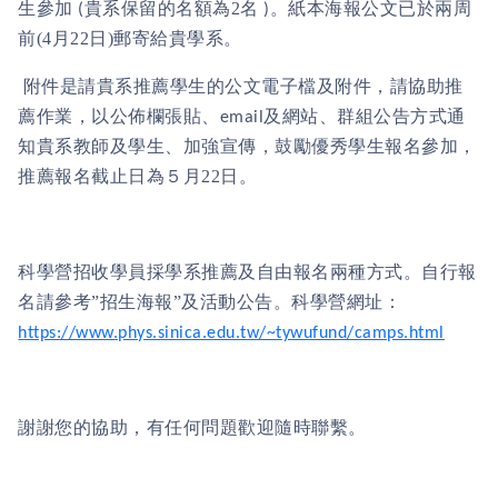
生參加
貴系保留的名額為
2
名
。紙本海報公文已於兩周
(
)
前
(4
月
22
日
)
郵寄給貴學系。
附件是請貴系推薦學生的公文電子檔及附件，請協助推
薦作業，以公佈欄張貼、
及網站
、
群組公告方式通
email
知貴系教師及學生、加強宣傳，鼓勵優秀學生報名參加，
推薦報名截止日為５月
22
日。
科學營招收學員採學系推薦及自由報名兩種方式。自行報
名請參考”招生海報”及活動公告。科學營網址：
https://www.phys.sinica.edu.tw/~tywufund/camps.html
謝謝您的協助，有任何問題歡迎隨時聯繫。