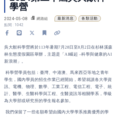
學營
2024-05-08
最新消息
各類活動
網路組
點閱 : 1042
分享到 Facebook
分享到 Line
分享到 X
加入書籤
複製連結
吳大猷科學營將於
113
年暑期
7
月
28
日至
8
月
2
日在杉林溪森
林生態度假園區舉辦，主題是「
AI
崛起 –科學與健康的
AI
新浪潮」。
科學營學員包括
：
臺灣、中港澳、馬來西亞等地之青年
學生，國內學員的招生作業已經開始，希望就讀各大學資
訊、電機、物理、數學、工業工程、電信工程、電子、統
計、醫學、生醫科學與工程、生醫資訊等相關學系，學級
為大學部或研究所的學生報名參加。
我們保留了一些名額希望由國內大學學系推薦優秀的學