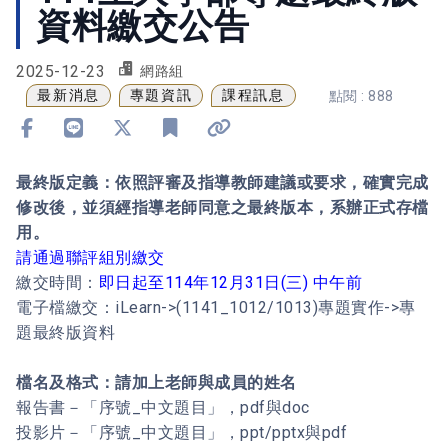
資料繳交公告
2025-12-23
網路組
最新消息
專題資訊
課程訊息
點閱 : 888
分享到 Facebook
分享到 Line
分享到 X
加入書籤
複製連結
最終版定義：依照評審及指導教師建議或要求，確實完成
修改後，並須經指導老師同意之最終版本，系辦正式存檔
用。
請通過聯評組別繳交
繳交時間：
即日起至114年12月31日(三) 中午前
電子檔繳交：iLearn->(1141_1012/1013)專題實作->專
題最終版資料
檔名及格式：請加上老師與成員的姓名
報告書－「序號_中文題目」，pdf與doc
投影片－「序號_中文題目」，ppt/pptx與pdf