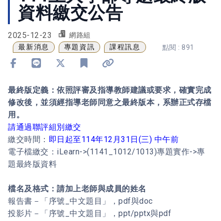
資料繳交公告
2025-12-23
網路組
最新消息
專題資訊
課程訊息
點閱 : 891
分享到 Facebook
分享到 Line
分享到 X
加入書籤
複製連結
最終版定義：依照評審及指導教師建議或要求，確實完成
修改後，並須經指導老師同意之最終版本，系辦正式存檔
用。
請通過聯評組別繳交
繳交時間：
即日起至114年12月31日(三) 中午前
電子檔繳交：iLearn->(1141_1012/1013)專題實作->專
題最終版資料
檔名及格式：請加上老師與成員的姓名
報告書－「序號_中文題目」，pdf與doc
投影片－「序號_中文題目」，ppt/pptx與pdf