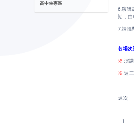
高中生專區
6.演
期，由
7.請
各場次
※
演講
※
週三
週次
1