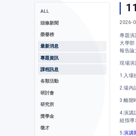
1
ALL
2026-0
頭條新聞
榮譽榜
專題演
大學部
最新消息
報告論
專題資訊
現場演
課程訊息
1.入
各類活動
2.場
研討會
3.離
研究所
4.演
獎學金
組指導老
徵才
5.
演講