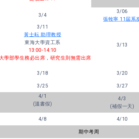
3/06
3/4
張牧寧 11屆系
3/11
黃士耘 助理教授
東海大學資工系
3/13
13:00-14:10
大學部學生務必出席，研究生則無需出席
3/18
3/20
3/25
3/27
4/1
4/3
(溫書假)
(補假一天)
4/8
4/10
期中考周