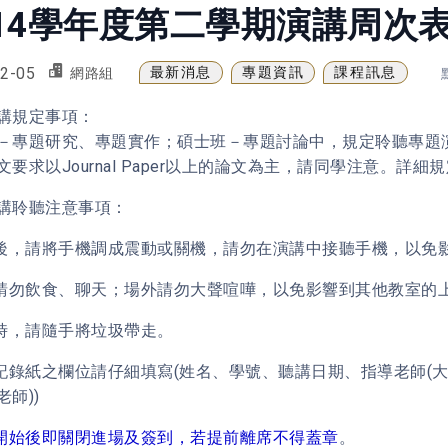
14學年度第二學期演講周次
2-05
最新消息
專題資訊
課程訊息
網路組
講規定事項：
－專題研究、專題實作；碩士班－專題討論中，規定聆聽專題
文要求以Journal Paper以上的論文為主，請同學注意。詳細
講聆聽注意事項：
場後，請將手機調成震動或關機，請勿在演講中接聽手機，以免
內請勿飲食、聊天；場外請勿大聲喧嘩，以免影響到其他教室的
開時，請隨手將垃圾帶走。
講記錄紙之欄位請仔細填寫(姓名、學號、聽講日期、指導老師(
師))
開始後即關閉進場及簽到，若提前離席不得蓋章
。