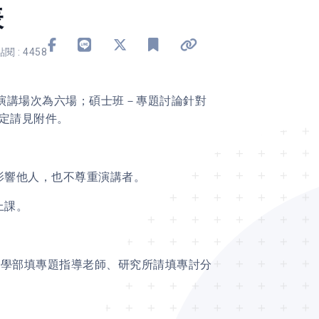
表
分享到 Facebook
分享到 Line
分享到 X
加入書籤
複製連結
點閱 : 4458
演講場次為六場；碩士班－專題討論針對
規定請見附件。
影響他人，也不尊重演講者。
上課。
大學部填專題指導老師、研究所請填專討分