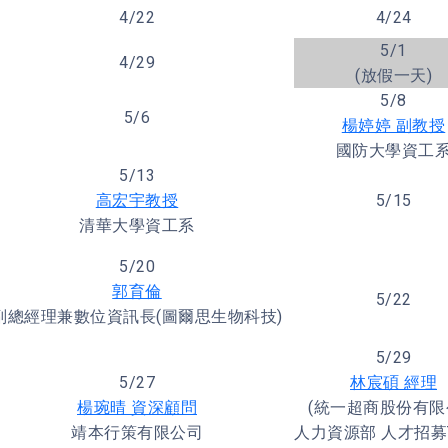
4/22
4/24
5/1
4/29
(放假一天)
5/8
5/6
楊婷婷 副教授
國防大學資工
5/13
高宏宇教授
5/15
清華大學資工系
5/20
郭育倫
5/22
副總經理兼數位資訊長(圖爾思生物科技)
5/29
5/27
林宸碩 經理
楊琬晴 資深顧問
(統一超商股份有限
靖本行策有限公司
人力資源部 人才招募T