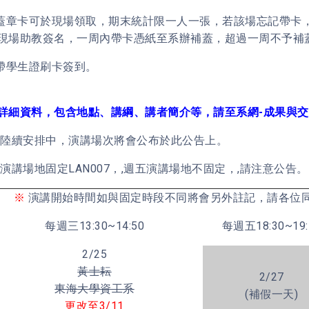
講蓋章卡可於現場領取，期末統計限一人一張，若該場忘記帶卡
現場助教簽名，一周內帶卡憑紙至系辦補蓋，超過一周不予補
攜帶學生證刷卡簽到。
詳細資料，包含地點、講綱、講者簡介等，請至系網-成果與交
陸續安排中，演講場次將會公布於此公告上。
演講場地固定LAN007，,週五演講場地不固定，,請注意公告。
※
演講開始時間如與固定時段不同將會另外註記，請各位
每週三13:30~14:50
每週五18:30~19:
2/25
黃士耘
2/27
東海大學資工系
(補假一天)
更改至3/11