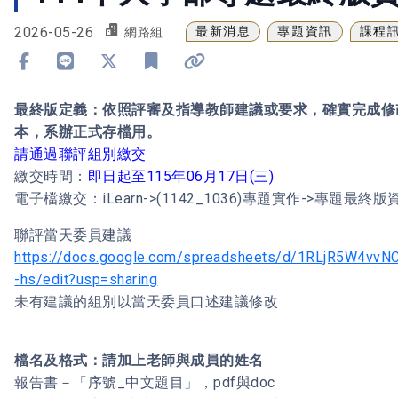
2026-05-26
最新消息
專題資訊
課程
網路組
分享到 Facebook
分享到 Line
分享到 X
加入書籤
複製連結
最終版定義：依照評審及指導教師建議或要求，確實完成修
本，系辦正式存檔用。
請通過聯評組別繳交
繳交時間：
即日起至115年06月17日(三)
電子檔繳交：iLearn->(1142_1036)專題實作->專題最終版
聯評當天委員建議
https://docs.google.com/spreadsheets/d/1RLjR5W4v
-hs/edit?usp=sharing
未有建議的組別以當天委員口述建議修改
檔名及格式：請加上老師與成員的姓名
報告書－「序號_中文題目」，pdf與doc