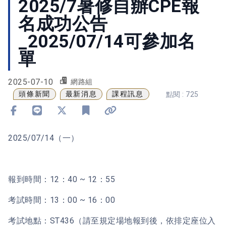
2025/7暑修自辦CPE報
名成功公告
_2025/07/14可參加名
單
2025-07-10
網路組
頭條新聞
最新消息
課程訊息
點閱 : 725
分享到 Facebook
分享到 Line
分享到 X
加入書籤
複製連結
2025/07/14（一）
報到時間：12：40 ~ 12：55
考試時間：13：00 ~ 16：00
考試地點：ST436（請至規定場地報到後，依排定座位入