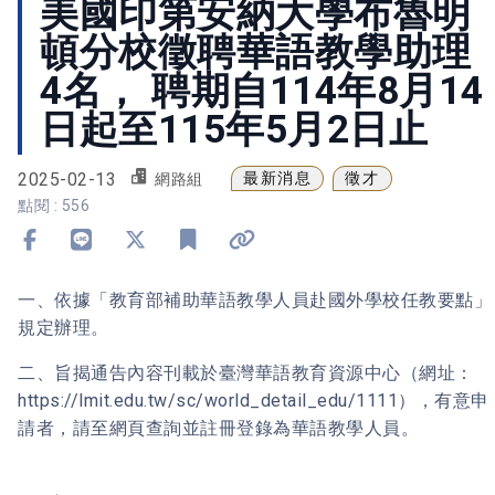
美國印第安納大學布魯明
頓分校徵聘華語教學助理
4名， 聘期自114年8月14
日起至115年5月2日止
2025-02-13
最新消息
徵才
網路組
點閱 : 556
分享到 Facebook
分享到 Line
分享到 X
加入書籤
複製連結
一、依據「教育部補助華語教學人員赴國外學校任教要點」
規定辦理。
二、旨揭通告內容刊載於臺灣華語教育資源中心（網址：
https://lmit.edu.tw/sc/world_detail_edu/1111），有意申
請者，請至網頁查詢並註冊登錄為華語教學人員。