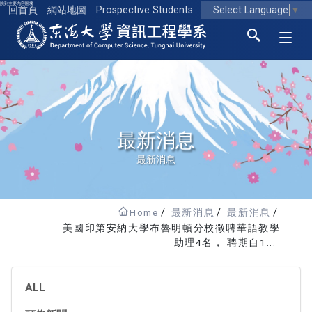
跳到主要內容區塊
Select Language
▼
回首頁
網站地圖
Prospective Students
東海大學logo
最新消息
最新消息
Home
最新消息
最新消息
美國印第安納大學布魯明頓分校徵聘華語教學
助理4名， 聘期自1...
ALL