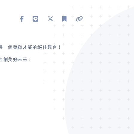
分享到 Facebook
分享到 Line
分享到 X
加入書籤
複製連結
一個發揮才能的絕佳舞台 !
創美好未來 !