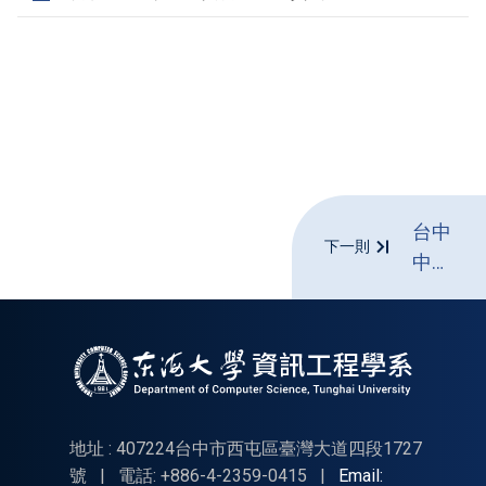
台中
下一則
中區
扶輪
社吳
忠光
冠名
獎學
金
地址 : 407224台中市西屯區臺灣大道四段1727
號
|
電話: +886-4-2359-0415
|
Email: