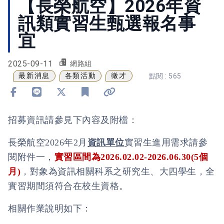
【長榮航空】2026年資
訊類實習生甄選報名事
宜
2025-09-11
網路組
最新消息
各類活動
徵才
點閱 : 565
分享到 Facebook
分享到 Line
分享到 X
加入書籤
複製連結
招募資訊請參見下內容及附檔：
長榮航空
2026
年
2
月
資訊單位
實
習生進用
需求請參
閱附件一，
實習區間為
2026.02.02-2026.06.30(5
個
月
)
，
對象為資訊相關科系之研究生、大四學生，
全
實習期間須符合在校生資格。
相關作業說明如下：