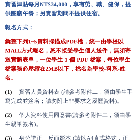
實習津貼每月
NT$34,000
，享有勞、職、健保，提
供團膳午餐；另實習期間不提供住宿。
報名方式：
彙整下列
1~5
資料掃描成
PDF
檔
，
統一由學校以
MAIL
方式報名
，
恕不接受學生個人送件
，
無須寄
送實體表單
，
一位學生
1
個
PDF
檔案，每位學生
檔案務必壓縮在
2MB
以下，檔名為學校
-
科系
-
姓
名
。
(1)
實習人員資料表
(
請參考附件二
，
須由學生手
寫完成並簽名；請勿附上非要求之履歷資料
)
。
(2)
個人資料使用同意書
(
請參考附件二
，
須由學
生親筆簽名
)
。
(3)
身分證正、反面影本
(
請以
A4
直式格式，正、