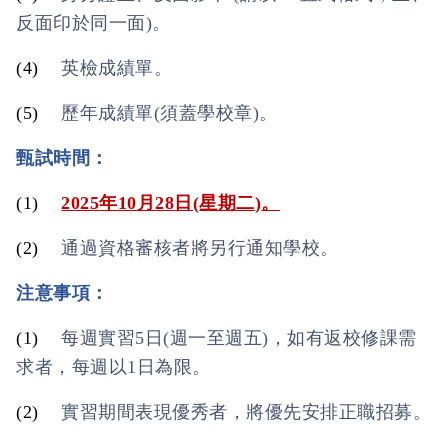
反面印於同一面
)
。
(4)
英檢成績單。
(5)
歷年成績單
(
須蓋學校章
)
。
甄試時間：
(1)
2025
年
10
月
28
日
(
星期二
)
。
(2)
通過資格審核者將另行通知學校。
注意事項：
(1)
每週實習
5
日
(
週一至週五
)
，如有返校修課需
求者，每週以
1
日為限。
(2)
實習期間表現優秀者，將優先安排正職招募。