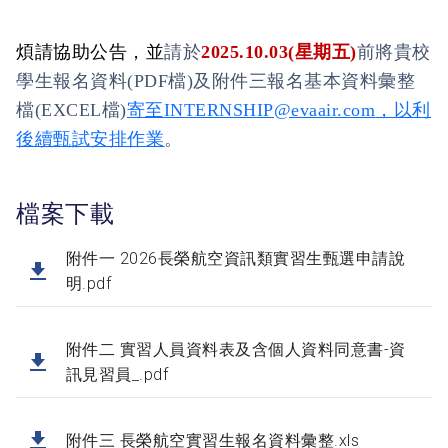
煩請
協助
公告
，並
請於
2025.10.03(
星期五
)
前將貴校
學生報名資料
(PDF
檔
)
及附件三
報名基本資料
彙整
檔
(EXCEL
檔
)
寄至
INTERNSHIP@evaair.com
，以利
後續甄試安排作業
。
檔案下載
附件一 2026長榮航空資訊類實習生甄選申請說
明.pdf
附件二 實習人員資料表及含個人資料同意書-資
訊見習員_.pdf
附件三 長榮航空實習生報名資料彙整.xls