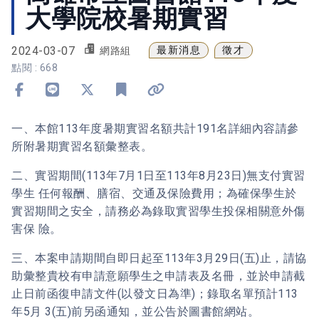
大學院校暑期實習
2024-03-07
最新消息
徵才
網路組
點閱 : 668
分享到 Facebook
分享到 Line
分享到 X
加入書籤
複製連結
一、本館113年度暑期實習名額共計191名詳細內容請參
所附暑期實習名額彙整表。
二、實習期間(113年7月1日至113年8月23日)無支付實習
學生 任何報酬、膳宿、交通及保險費用；為確保學生於
實習期間之安全，請務必為錄取實習學生投保相關意外傷
害保 險。
三、本案申請期間自即日起至113年3月29日(五)止，請協
助彙整貴校有申請意願學生之申請表及名冊，並於申請截
止日前函復申請文件(以發文日為準)；錄取名單預計113
年5月 3(五)前另函通知，並公告於圖書館網站。