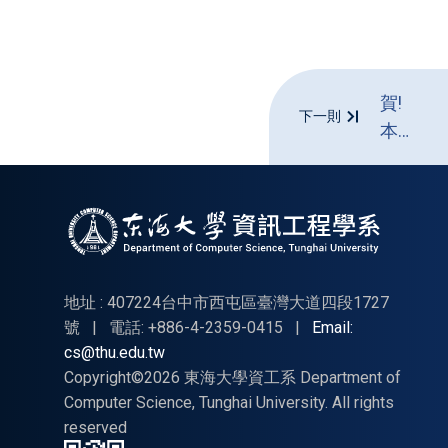
賀!
下一則
本系
陳仕
偉老
師榮
獲
2024ECE
BEST
地址 : 407224台中市西屯區臺灣大道四段1727
CONFER
號
|
電話: +886-4-2359-0415
|
Email:
cs@thu.edu.tw
PAPER
Copyright©2026 東海大學資工系 Department of
AWARD
Computer Science, Tunghai University. All rights
reserved