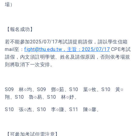
場）
【報名成功】
若不能參加2025/07/17考試請提前請假，請以學生信箱
mail至：
fight@thu.edu.tw，主旨：2025/07/17
CPE考試
請假，內文須註明學號、姓名及請假原因，否則依考場規
則將取消下一次安排。
S09 林○均、S09 鄧○茹、S10 葉○攸、S10 黃○
翔、S10 魯○易、S10 林○妤、
S10 張○杰、S10 李○賺、S11 陳○馨、
【可參加考試但需注意】