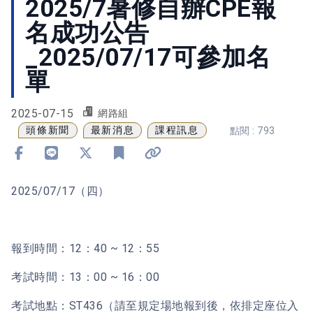
2025/7暑修自辦CPE報
名成功公告
_2025/07/17可參加名
單
2025-07-15
網路組
頭條新聞
最新消息
課程訊息
點閱 : 793
分享到 Facebook
分享到 Line
分享到 X
加入書籤
複製連結
2025/07/17（四）
報到時間：12：40 ~ 12：55
考試時間：13：00 ~ 16：00
考試地點：ST436（請至規定場地報到後，依排定座位入