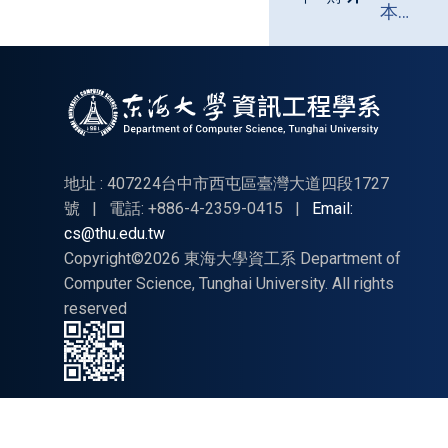
本系
師生
榮
獲"8th
Internati
Confere
on
地址 : 407224台中市西屯區臺灣大道四段1727
Knowled
號
|
電話: +886-4-2359-0415
|
Email:
cs@thu.edu.tw
Innovati
Copyright©2026 東海大學資工系 Department of
and
Computer Science, Tunghai University. All rights
Inventio
reserved
2025"
BEST
CONFER
PAPER
AWARD