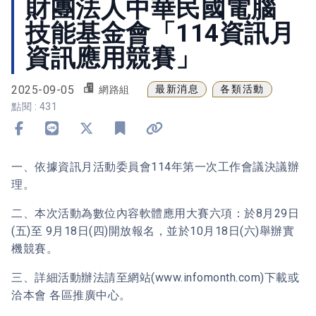
財團法人中華民國電腦
技能基金會「114資訊月
資訊應用競賽」
2025-09-05
最新消息
各類活動
網路組
點閱 : 431
分享到 Facebook
分享到 Line
分享到 X
加入書籤
複製連結
一、依據資訊月活動委員會114年第一次工作會議決議辦
理。
二、本次活動為數位內容軟體應用大賽六項：於8月29日
(五)至 9月18日(四)開放報名，並於10月18日(六)舉辦實
機競賽。
三、詳細活動辦法請至網站(www.infomonth.com)下載或
洽本會 各區推廣中心。