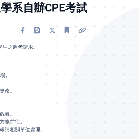
工程學系自辦CPE考試
分享到 Facebook
分享到 Line
分享到 X
加入書籤
複製連結
學生之應考請求。
考場。
意更改。
或觀看。
後方能前往。
並報請相關單位處理。