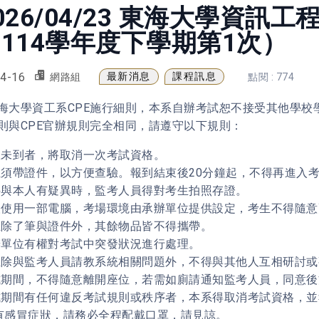
026/04/23 東海大學資訊
114學年度下學期第1次）
4-16
最新消息
課程訊息
網路組
點閱 : 774
海大學資工系CPE施行細則，本系自辦考試恕不接受其他學校
則與CPE官辦規則完全相同，請遵守以下規則：
無故未到者，將取消一次考試資格。
學生須帶證件，以方便查驗。報到結束後20分鐘起，不得再進入
證件與本人有疑異時，監考人員得對考生拍照存證。
每人使用一部電腦，考場環境由承辦單位提供設定，考生不得隨
考生除了筆與證件外，其餘物品皆不得攜帶。
承辦單位有權對考試中突發狀況進行處理。
考生除與監考人員請教系統相關問題外，不得與其他人互相研討
考試期間，不得隨意離開座位，若需如廁請通知監考人員，同意
考試期間有任何違反考試規則或秩序者，本系得取消考試資格，
 如有感冒症狀，請務必全程配戴口罩，請見諒。