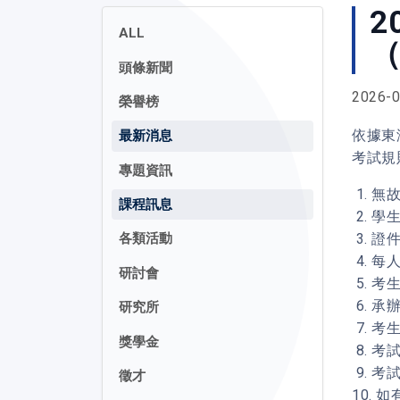
2
ALL
（
頭條新聞
2026-0
榮譽榜
依據東
最新消息
考試規
專題資訊
1. 
課程訊息
2. 
3. 
各類活動
4. 
研討會
5. 
6. 
研究所
7. 
獎學金
8. 
9. 
徵才
10.