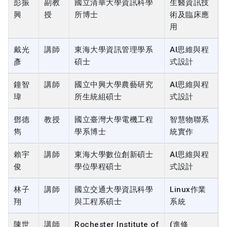
彭振
副教
國立清華大學資訊科學
生醫資訊技
興
授
所博士
術及臨床應
用
戴光
講師
東海大學資訊管理學系
AI思維與程
彥
碩士
式設計
鐘智
講師
國立中興大學農藝研究
AI思維與程
瑋
所生統組碩士
式設計
鄧德
教授
國立臺灣大學電機工程
智慧物聯系
雋
學系博士
統實作
賴宇
講師
東海大學數位創新碩士
AI思維與程
俊
學位學程碩士
式設計
林子
講師
國立交通大學資訊科學
Linux作業
翔
與工程系碩士
系統
陳世
講師
Rochester Institute of
(進修