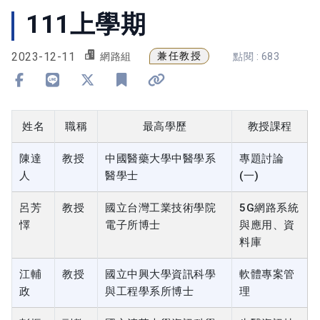
111上學期
2023-12-11
兼任教授
網路組
點閱 : 683
分享到 Facebook
分享到 Line
分享到 X
加入書籤
複製連結
姓名
職稱
最高學歷
教授課程
陳達
教授
中國醫藥大學中醫學系
專題討論
人
醫學士
(一)
呂芳
教授
國立台灣工業技術學院
5G網路系統
懌
電子所博士
與應用、資
料庫
江輔
教授
國立中興大學資訊科學
軟體專案管
政
與工程學系所博士
理