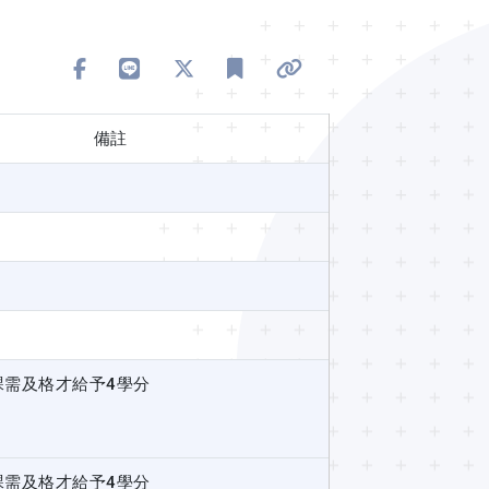
分享到 Facebook
分享到 Line
分享到 X
加入書籤
複製連結
備註
課需及格才給予4學分
課需及格才給予4學分