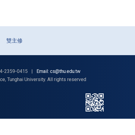
雙主修
4-2359-0415
|
Email: cs@thu.edu.tw
nghai University. All rights reserved