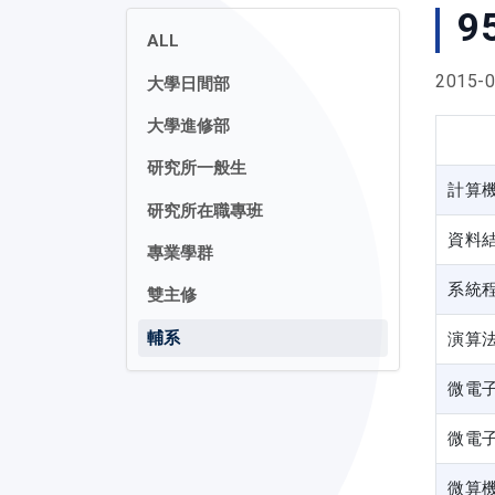
9
ALL
2015-0
大學日間部
大學進修部
研究所一般生
計算
研究所在職專班
資料
專業學群
系統
雙主修
輔系
演算
微電
微電
微算