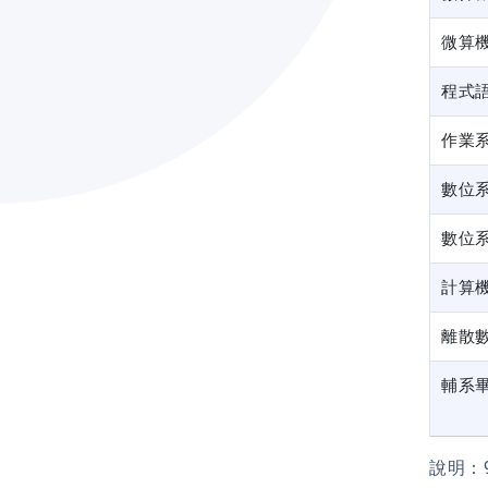
微算
程式
作業
數位
數位
計算
離散
輔系
說明：