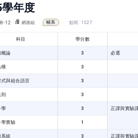
5學年度
8-12
輔系
網路組
點閱 : 1527
科目
學分數
機概論
3
必選
結構
3
程式與組合語言
3
法則
3
子學
3
正課與實驗
子學實驗
1
機系統
3
正課與實驗