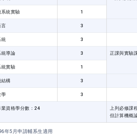
機系統實驗
1
語言
3
系統
3
系統導論
3
正課與實驗
系統實驗
1
機結構
3
數學
3
畢業資格學分數：24
上列必修課
但計算機概
96年5月申請輔系生適用