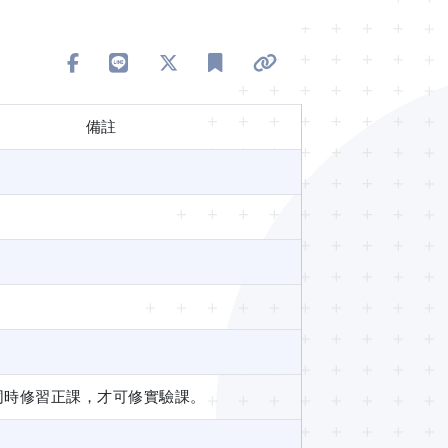
分享到 Facebook
分享到 Line
分享到 X
加入書籤
複製連結
備註
同時修習正課，才可修實驗課。