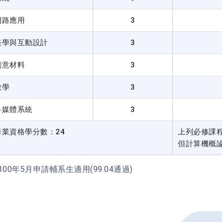
網路應用
3
美學與互動設計
3
創意材料
3
數學
3
多媒體系統
3
畢業資格學分數：24
上列必修課
但計算機概
00年5月申請輔系生適用(99.04通過)