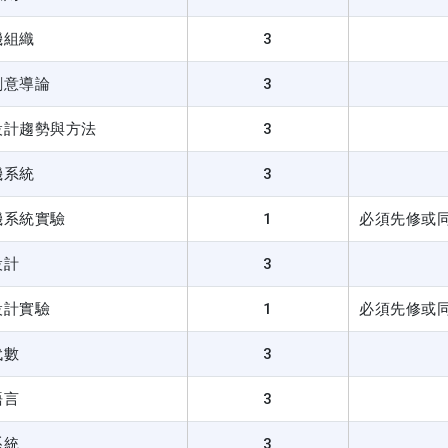
機組織
3
創意導論
3
設計趨勢與方法
3
機系統
3
機系統實驗
1
必須先修或
設計
3
設計實驗
1
必須先修或
代數
3
語言
3
系統
3