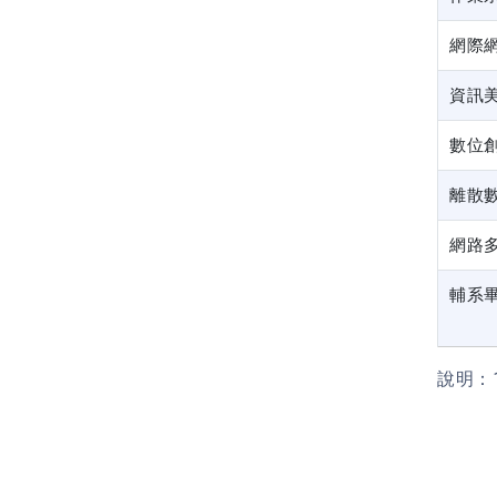
網際
資訊
數位
離散
網路
輔系
說明：1