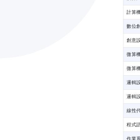
計算
數位
創意
微算
微算
邏輯
邏輯
線性
程式
作業