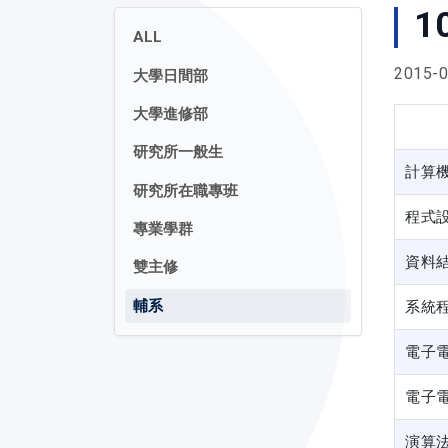
1
ALL
2015-0
大學日間部
大學進修部
研究所一般生
計算
研究所在職專班
程式
專業學群
資料
雙主修
輔系
系統
電子
電子
演算