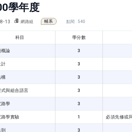
00學年度
8-13
輔系
網路組
點閱 : 540
科目
學分數
機概論
3
設計
3
結構
3
程式與組合語言
3
電路學
3
電路學實驗
1
必須先修或
法則
3