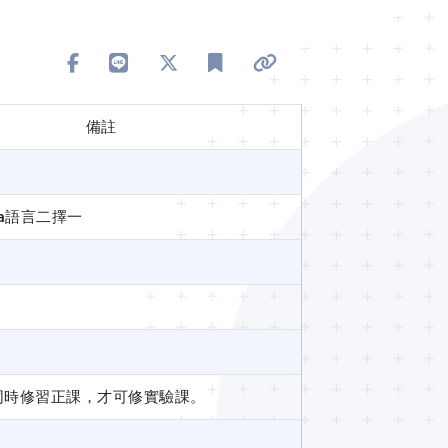
分享到 Facebook
分享到 Line
分享到 X
加入書籤
複製連結
備註
va語言二擇一
同時修習正課，才可修實驗課。