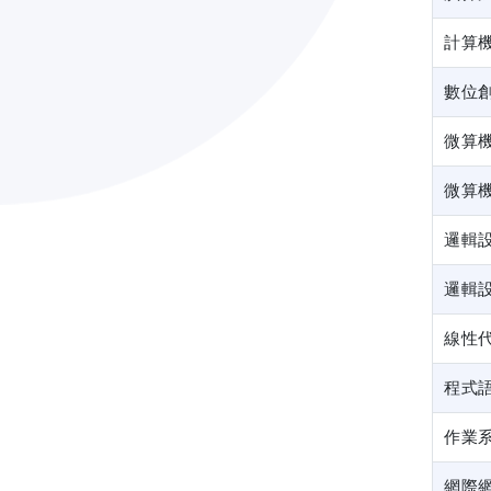
計算
數位
微算
微算
邏輯
邏輯
線性
程式
作業
網際