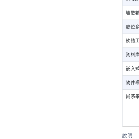
離散
數位
軟體
資料
嵌入
物件
輔系
說明： 