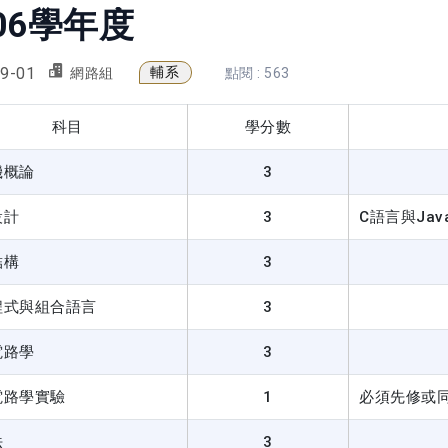
06學年度
9-01
輔系
網路組
點閱 : 563
科目
學分數
機概論
3
設計
3
C語言與Ja
結構
3
程式與組合語言
3
電路學
3
電路學實驗
1
必須先修或
法
3