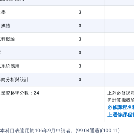
數學
3
多媒體
3
工程概論
3
庫
3
式系統應用
3
導向分析與設計
3
畢業資格學分數：24
上列必修課
但計算機概
必修課程名
上選修課程
本科目表適用於106年9月申請者。(99.04通過)(100.11)