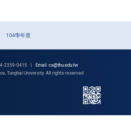
104學年度
4-2359-0415
|
Email: cs@thu.edu.tw
nghai University. All rights reserved