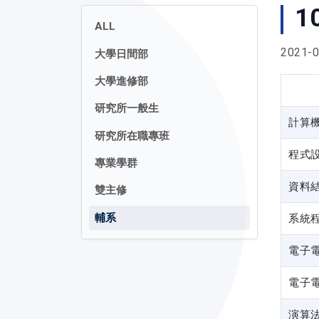
1
ALL
2021-0
大學日間部
大學進修部
研究所一般生
計算
研究所在職專班
程式
專業學群
資料
雙主修
輔系
系統
電子
電子
演算