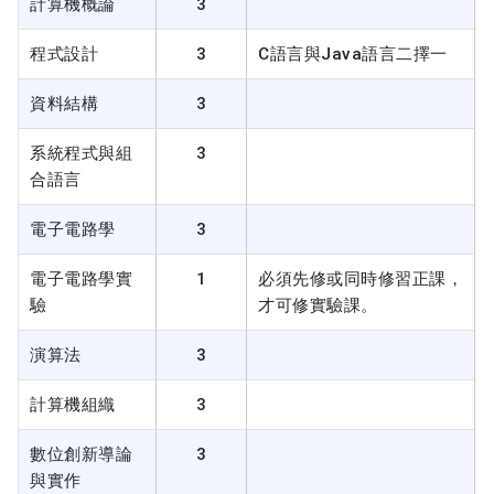
計算機概論
3
程式設計
3
C語言與Java語言二擇一
資料結構
3
系統程式與組
3
合語言
電子電路學
3
電子電路學實
1
必須先修或同時修習正課，
驗
才可修實驗課。
演算法
3
計算機組織
3
數位創新導論
3
與實作