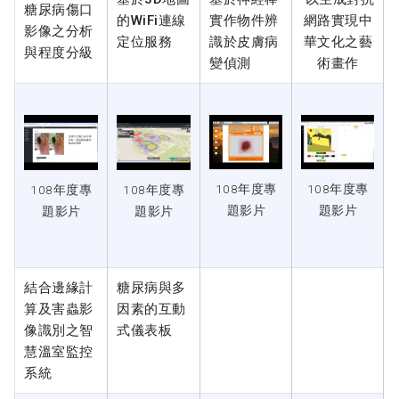
糖尿病傷口
的WiFi連線
實作物件辨
網路實現中
影像之分析
定位服務
識於皮膚病
華文化之藝
與程度分級
變偵測
術畫作
108年度專
108年度專
108年度專
108年度專
題影片
題影片
題影片
題影片
結合邊緣計
糖尿病與多
算及害蟲影
因素的互動
像識別之智
式儀表板
慧溫室監控
系統