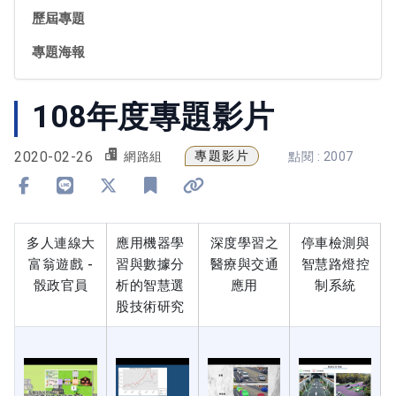
歷屆專題
專題海報
108年度專題影片
2020-02-26
專題影片
網路組
點閱 : 2007
分享到 Facebook
分享到 Line
分享到 X
加入書籤
複製連結
多人連線大
應用機器學
深度學習之
停車檢測與
富翁遊戲 -
習與數據分
醫療與交通
智慧路燈控
骰政官員
析的智慧選
應用
制系統
股技術研究