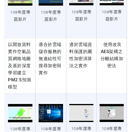
108年度專
108年度專
108年度專
108年度專
題影片
題影片
題影片
題影片
以開放資料
適合於雲端
適於雲端資
使用改良
實作空氣品
儲存服務的
料保護的屬
AES架構之
質網格地圖
無連結性可
性加密演算
分離結構加
及基於深度
搜尋加密與
法之實作
密法
學習建立
實作
PM2.5預測
模型
108年度專
108年度專
108年度專
108年度專