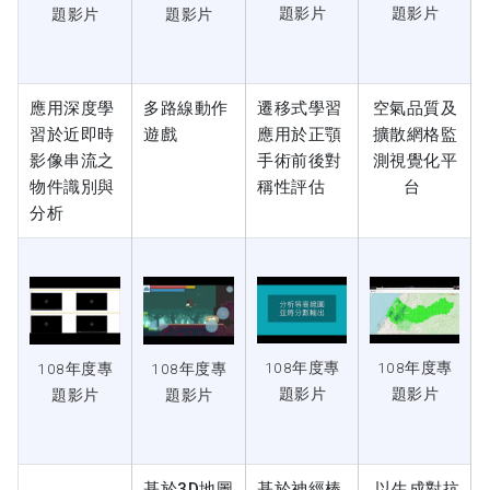
題影片
題影片
題影片
題影片
應用深度學
多路線動作
遷移式學習
空氣品質及
習於近即時
遊戲
應用於正顎
擴散網格監
影像串流之
手術前後對
測視覺化平
物件識別與
稱性評估
台
分析
108年度專
108年度專
108年度專
108年度專
題影片
題影片
題影片
題影片
基於3D地圖
基於神經棒
以生成對抗