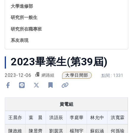
大學進修部
研究所一般生
研究所在職專班
系友表現
2023畢業生(第39屆)
2023-12-06
大學日間部
網路組
點閱 : 1331
分享到 Facebook
分享到 Line
分享到 X
加入書籤
複製連結
資電組
王晨亦
葉 晨
洪語辰
李庭華
林允中
洪寬霖
陳政維
陳昱齊
劉茵淇
楊翔宇
蘇鈺涵
何孫瑜