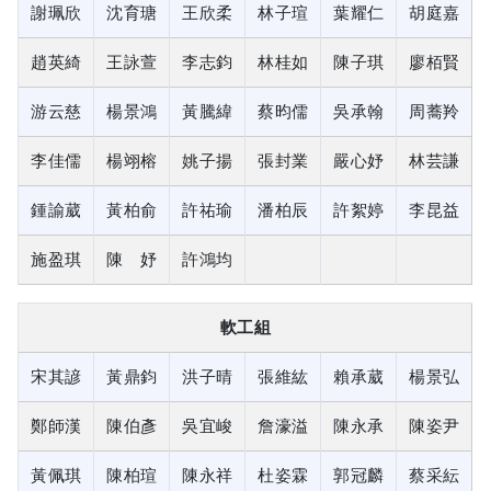
謝珮欣
沈育瑭
王欣柔
林子瑄
葉耀仁
胡庭嘉
趙英綺
王詠萱
李志鈞
林桂如
陳子琪
廖栢賢
游云慈
楊景鴻
黃騰緯
蔡昀儒
吳承翰
周蕎羚
李佳儒
楊翊榕
姚子揚
張封業
嚴心妤
林芸謙
鍾諭葳
黃柏俞
許祐瑜
潘柏辰
許絮婷
李昆益
施盈琪
陳 妤
許鴻均
軟工組
宋其諺
黃鼎鈞
洪子晴
張維紘
賴承葳
楊景弘
鄭師漢
陳伯彥
吳宜峻
詹濠溢
陳永承
陳姿尹
黃佩琪
陳柏瑄
陳永祥
杜姿霖
郭冠麟
蔡采紜