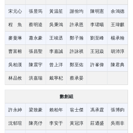
宋元心
張昱筠
黃温笙
謝佾均
陳明憲
余鴻德
程 魚
蔡明逵
吳秉鴻
許承恩
李珺暘
王瑋麒
麥曼琳
蕭永豪
王竣丞
鄭子瀚
劉至峰
楊承翰
曹富榕
張昌聖
李嘉誠
許詠祺
王冠焱
胡沛淳
吳柏漢
陳震宇
曾上洋
鄭至佑
許峯偉
陳君典
林品攸
洪嘉瑞
戴寧杞
蔡承晏
數創組
許永紳
梁致豪
賴柏年
翁士傑
馮承霆
張博鈞
沈郁瑄
陳亮伃
李安于
黃冠淳
莊迺盛
吳雨非