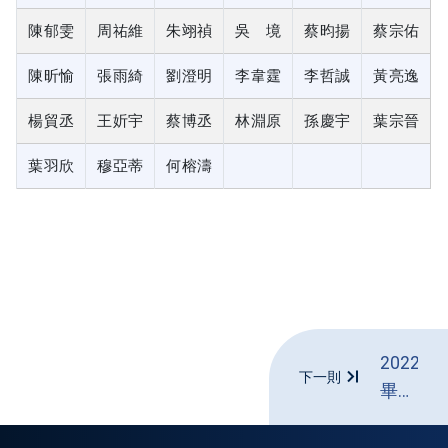
陳郁雯
周祐維
朱翊禎
吳 境
蔡昀揚
蔡宗佑
陳昕愉
張雨綺
劉澄明
李韋霆
李哲誠
黃亮逸
楊貿丞
王妡宇
蔡博丞
林淵原
孫慶宇
葉宗晉
葉羽欣
穆亞蒂
何榕濤
2022
下一則
畢業
生
(第